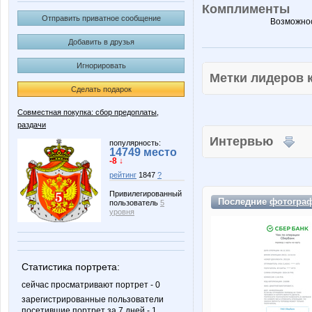
Комплименты
Отправить приватное сообщение
Возможнос
Добавить в друзья
Игнорировать
Метки лидеров
Сделать подарок
Совместная покупка: сбор предоплаты,
раздачи
Интервью
популярность:
14749 место
-8 ↓
рейтинг
1847
?
Привилегированный
Последние
фотогра
пользователь
5
уровня
Статистика портрета:
сейчас просматривают портрет - 0
зарегистрированные пользователи
посетившие портрет за 7 дней - 1